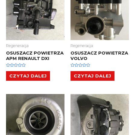
Regeneracja
Regeneracja
OSUSZACZ POWIETRZA
OSUSZACZ POWIETRZA
APM RENAULT DXI
VOLVO
Oceniono
Oceniono
0
0
CZYTAJ DALEJ
CZYTAJ DALEJ
na
na
5
5