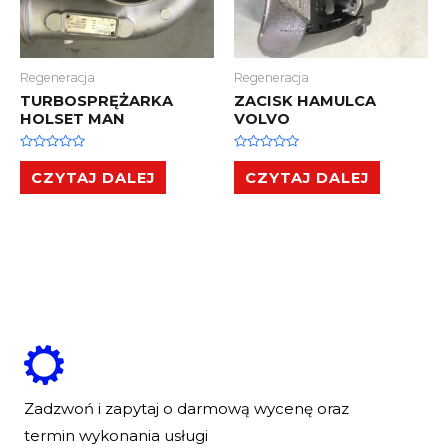
Regeneracja
Regeneracja
TURBOSPRĘŻARKA
ZACISK HAMULCA
HOLSET MAN
VOLVO
Oceniono
Oceniono
0
0
CZYTAJ DALEJ
CZYTAJ DALEJ
na
na
5
5
Zadzwoń i zapytaj o darmową wycenę oraz
termin wykonania usługi