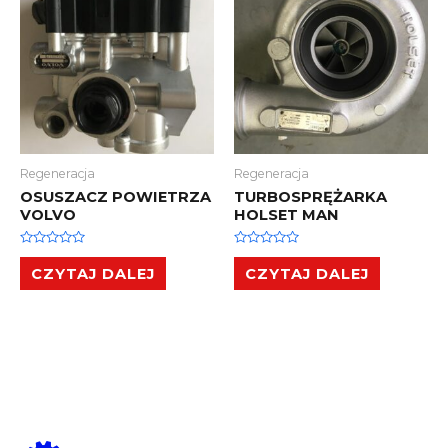
Regeneracja
Regeneracja
OSUSZACZ POWIETRZA
TURBOSPRĘŻARKA
VOLVO
HOLSET MAN
Oceniono
Oceniono
0
0
CZYTAJ DALEJ
CZYTAJ DALEJ
na
na
5
5