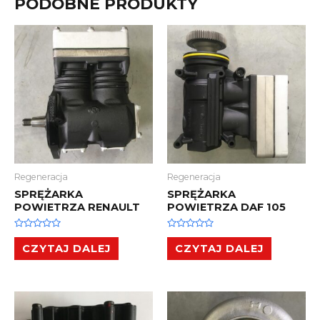
PODOBNE PRODUKTY
Regeneracja
Regeneracja
SPRĘŻARKA
SPRĘŻARKA
POWIETRZA RENAULT
POWIETRZA DAF 105
Oceniono
Oceniono
0
0
CZYTAJ DALEJ
CZYTAJ DALEJ
na
na
5
5