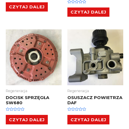
Oceniono
0
CZYTAJ DALEJ
Oceniono
na
0
CZYTAJ DALEJ
5
na
5
Regeneracja
Regeneracja
DOCISK SPRZĘGŁA
OSUSZACZ POWIETRZA
SW680
DAF
Oceniono
Oceniono
0
0
CZYTAJ DALEJ
CZYTAJ DALEJ
na
na
5
5