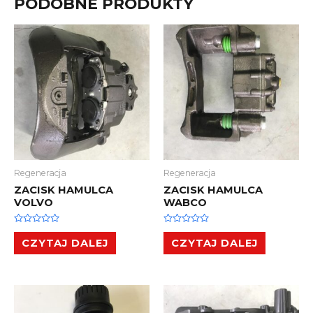
PODOBNE PRODUKTY
Regeneracja
Regeneracja
ZACISK HAMULCA
ZACISK HAMULCA
VOLVO
WABCO
Oceniono
Oceniono
0
0
CZYTAJ DALEJ
CZYTAJ DALEJ
na
na
5
5