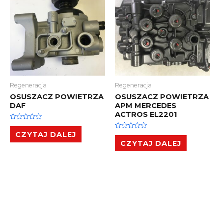
Regeneracja
Regeneracja
OSUSZACZ POWIETRZA
OSUSZACZ POWIETRZA
DAF
APM MERCEDES
ACTROS EL2201
Oceniono
0
CZYTAJ DALEJ
Oceniono
na
0
CZYTAJ DALEJ
5
na
5