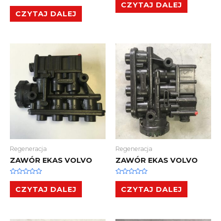
0
CZYTAJ DALEJ
Oceniono
na
0
CZYTAJ DALEJ
5
na
5
Regeneracja
Regeneracja
ZAWÓR EKAS VOLVO
ZAWÓR EKAS VOLVO
Oceniono
Oceniono
0
0
CZYTAJ DALEJ
CZYTAJ DALEJ
na
na
5
5