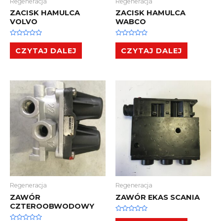
Regeneracja
Regeneracja
ZACISK HAMULCA
ZACISK HAMULCA
VOLVO
WABCO
Oceniono
Oceniono
0
0
CZYTAJ DALEJ
CZYTAJ DALEJ
na
na
5
5
Regeneracja
Regeneracja
ZAWÓR
ZAWÓR EKAS SCANIA
CZTEROOBWODOWY
Oceniono