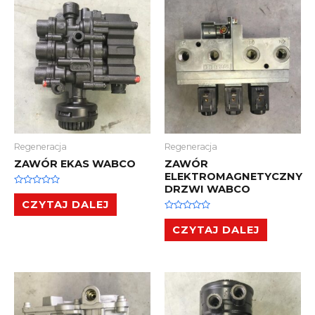
Regeneracja
Regeneracja
ZAWÓR EKAS WABCO
ZAWÓR
ELEKTROMAGNETYCZNY
DRZWI WABCO
Oceniono
0
CZYTAJ DALEJ
na
5
Oceniono
0
CZYTAJ DALEJ
na
5