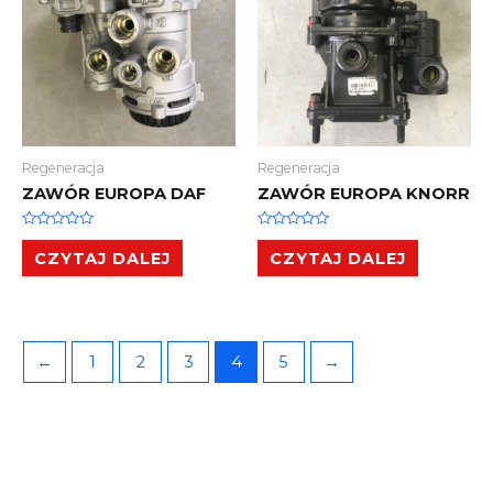
Regeneracja
Regeneracja
ZAWÓR EUROPA DAF
ZAWÓR EUROPA KNORR
Oceniono
Oceniono
0
0
CZYTAJ DALEJ
CZYTAJ DALEJ
na
na
5
5
←
1
2
3
4
5
→