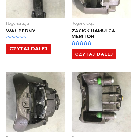
Regeneracja
Regeneracja
WAŁ PĘDNY
ZACISK HAMULCA
MERITOR
Oceniono
0
CZYTAJ DALEJ
Oceniono
na
0
CZYTAJ DALEJ
5
na
5